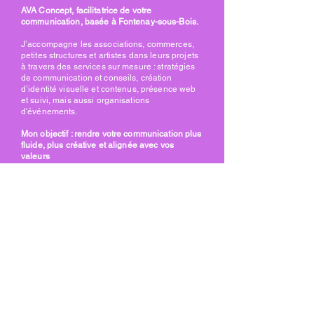
AVA Concept, facilitatrice de votre
communication, basée à Fontenay-sous-Bois.
J’accompagne les associations, commerces,
petites structures et artistes dans leurs projets
à travers des services sur mesure : stratégies
de communication et conseils, création
d’identité visuelle et contenus, présence web
et suivi, mais aussi organisations
d'événements.
Mon objectif : rendre votre communication plus
fluide, plus créative et alignée avec vos
valeurs
06 09 55 58 09
ava.concept@ava.concept.fr
Paris, France
Politique de confidentialité
Déclaration d'accessibilité
Conditions générales
Politique de remboursement